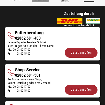
Zustellung durch
Versandkostenfrei ab 35 €
Futterberatung
Futterberatung
02862 581-400
Unsere Experten beraten Dich bei
allen Fragen rund um das Thema Katze.
Mo.-Do.
08:00-17:00
Öffnungszeiten
Jetzt anrufen
Fr.
08:00-15:00
Futterberatung:
Shop-Service
Shop-
02862 581-501
Bei Fragen zu unserem Shop,
Service
Deiner Bestellung oder dem Versand.
Mo.-Do.
08:00-17:00
Öffnungszeiten
Jetzt anrufen
Fr.
08:00-15:00
Shop-
Service: