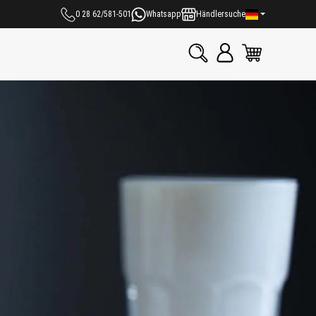
0 28 62/581-501
Whatsapp
Händlersuche