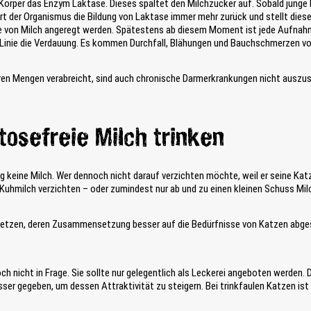
 Körper das Enzym Laktase. Dieses spaltet den Milchzucker auf. Sobald jung
t der Organismus die Bildung von Laktase immer mehr zurück und stellt diese 
e von Milch angeregt werden. Spätestens ab diesem Moment ist jede Aufnahm
r Linie die Verdauung. Es kommen Durchfall, Blähungen und Bauchschmerzen vo
ren Mengen verabreicht, sind auch chronische Darmerkrankungen nicht auszus
tosefreie Milch trinken
 keine Milch. Wer dennoch nicht darauf verzichten möchte, weil er seine Katze
 Kuhmilch verzichten – oder zumindest nur ab und zu einen kleinen Schuss Mi
 setzen, deren Zusammensetzung besser auf die Bedürfnisse von Katzen abge
 nicht in Frage. Sie sollte nur gelegentlich als Leckerei angeboten werden. D
er gegeben, um dessen Attraktivität zu steigern. Bei trinkfaulen Katzen ist d