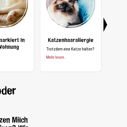
arkiert in
Katzenhaarallergie
Katz
Wohnung
Trotzdem eine Katze halten?
Nur una
Warnsig
Mehr lesen...
Mehr les
oder
zen Milch