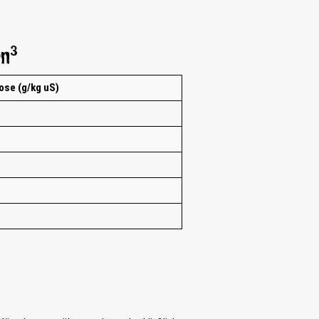
3
en
ose (g/kg uS)