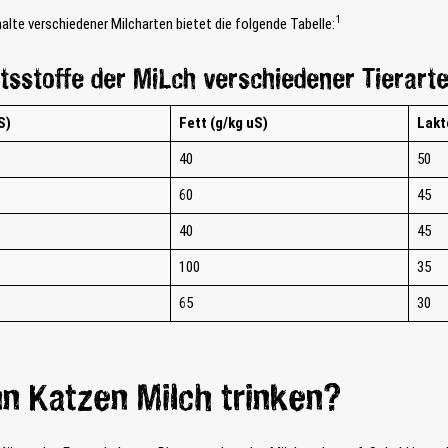
1
alte verschiedener Milcharten bietet die folgende Tabelle:
tsstoffe der MiLch verschiedener Tierart
S)
Fett (g/kg uS)
Lakt
40
50
60
45
40
45
100
35
65
30
n Katzen Milch trinken?