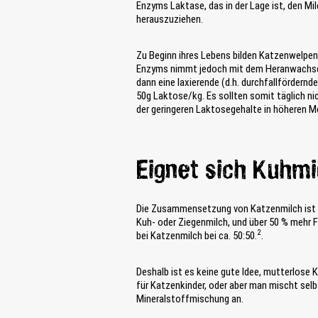
Enzyms Laktase, das in der Lage ist, den Mi
herauszuziehen.
Zu Beginn ihres Lebens bilden Katzenwelpen
Enzyms nimmt jedoch mit dem Heranwachsen 
dann eine laxierende (d.h. durchfallfördern
50g Laktose/kg. Es sollten somit täglich n
der geringeren Laktosegehalte in höheren M
Eignet sich Kuhmi
Die Zusammensetzung von Katzenmilch ist da
Kuh- oder Ziegenmilch, und über 50 % mehr F
2
bei Katzenmilch bei ca. 50:50.
.
Deshalb ist es keine gute Idee, mutterlose
für Katzenkinder, oder aber man mischt selb
Mineralstoffmischung an.