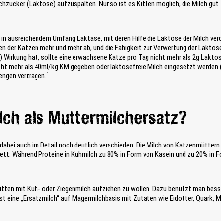
lchzucker (Laktose) aufzuspalten. Nur so ist es Kitten möglich, die Milch gu
 in ausreichendem Umfang Laktase, mit deren Hilfe die Laktose der Milch ver
der Katzen mehr und mehr ab, und die Fähigkeit zur Verwertung der Laktose
de) Wirkung hat, sollte eine erwachsene Katze pro Tag nicht mehr als 2g Lakto
icht mehr als 40ml/kg KM gegeben oder laktosefreie Milch eingesetzt werden 
1
engen vertragen.
lch als Muttermilchersatz?
bei auch im Detail noch deutlich verschieden. Die Milch von Katzenmüttern e
ett. Während Proteine in Kuhmilch zu 80% in Form von Kasein und zu 20% in Fo
 Kitten mit Kuh- oder Ziegenmilch aufziehen zu wollen. Dazu benutzt man bes
st eine „Ersatzmilch“ auf Magermilchbasis mit Zutaten wie Eidotter, Quark, M