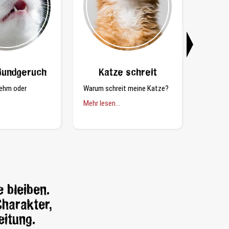
Mundgeruch
Katze schreit
Katz
ehm oder
Warum schreit meine Katze?
Trotzde
Mehr lesen...
Mehr les
 bleiben.
Charakter,
eitung.