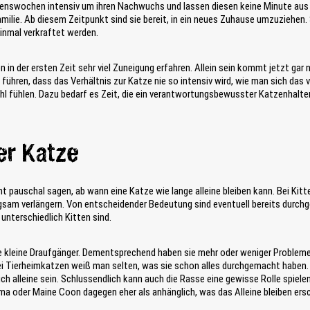
benswochen intensiv um ihren Nachwuchs und lassen diesen keine Minute aus
milie. Ab diesem Zeitpunkt sind sie bereit, in ein neues Zuhause umzuziehen. 
einmal verkraftet werden.
in der ersten Zeit sehr viel Zuneigung erfahren. Allein sein kommt jetzt gar 
führen, dass das Verhältnis zur Katze nie so intensiv wird, wie man sich das 
l fühlen. Dazu bedarf es Zeit, die ein verantwortungsbewusster Katzenhalter
er Katze
ht pauschal sagen, ab wann eine Katze wie lange alleine bleiben kann. Bei Kitt
sam verlängern. Von entscheidender Bedeutung sind eventuell bereits durchg
unterschiedlich Kitten sind.
e kleine Draufgänger. Dementsprechend haben sie mehr oder weniger Probleme 
 Tierheimkatzen weiß man selten, was sie schon alles durchgemacht haben. Vi
ich alleine sein. Schlussendlich kann auch die Rasse eine gewisse Rolle spiel
Birma oder Maine Coon dagegen eher als anhänglich, was das Alleine bleiben er