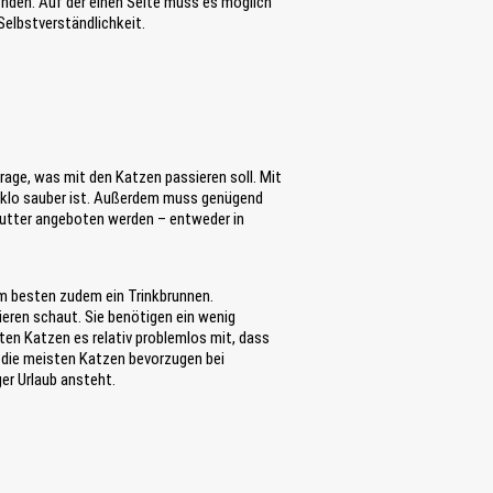
finden: Auf der einen Seite muss es möglich
 Selbstverständlichkeit.
rage, was mit den Katzen passieren soll. Mit
enklo sauber ist. Außerdem muss genügend
nfutter angeboten werden – entweder in
m besten zudem ein Trinkbrunnen.
eren schaut. Sie benötigen ein wenig
ten Katzen es relativ problemlos mit, dass
– die meisten Katzen bevorzugen bei
er Urlaub ansteht.