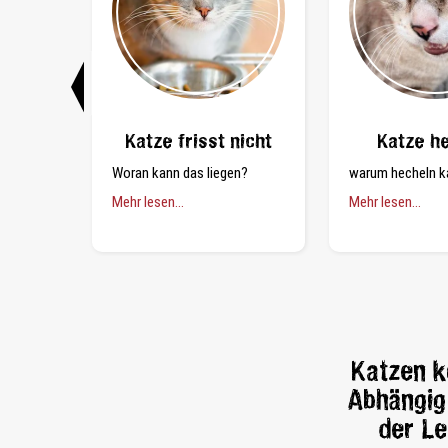
ergie
Katze frisst nicht
Katze h
 halten?
Woran kann das liegen?
warum hecheln k
Mehr lesen...
Mehr lesen...
Katzen k
Abhängig 
der Le