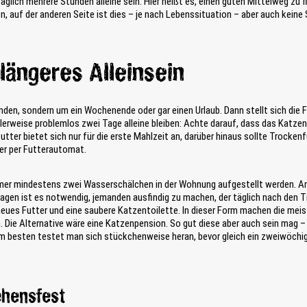
äglich mehrere Stunden alleine sein. Hier heißt es, einen guten Mittelweg zu 
en, auf der anderen Seite ist dies – je nach Lebenssituation – aber auch keine
längeres Alleinsein
den, sondern um ein Wochenende oder gar einen Urlaub. Dann stellt sich die F
alerweise problemlos zwei Tage alleine bleiben: Achte darauf, dass das Katz
utter bietet sich nur für die erste Mahlzeit an, darüber hinaus sollte Trocke
der per Futterautomat.
mmer mindestens zwei Wasserschälchen in der Wohnung aufgestellt werden. A
agen ist es notwendig, jemanden ausfindig zu machen, der täglich nach den Ti
neues Futter und eine saubere Katzentoilette. In dieser Form machen die meis
en. Die Alternative wäre eine Katzenpension. So gut diese aber auch sein mag 
 besten testet man sich stückchenweise heran, bevor gleich ein zweiwöchig
ehensfest