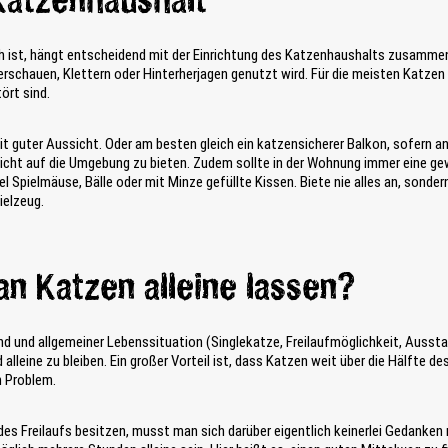
atzenhaushalt
ich ist, hängt entscheidend mit der Einrichtung des Katzenhaushalts zusammen.
schauen, Klettern oder Hinterherjagen genutzt wird. Für die meisten Katzen 
ört sind.
 guter Aussicht. Oder am besten gleich ein katzensicherer Balkon, sofern an
e Sicht auf die Umgebung zu bieten. Zudem sollte in der Wohnung immer eine 
 Spielmäuse, Bälle oder mit Minze gefüllte Kissen. Biete nie alles an, sonde
ielzeug.
n Katzen alleine lassen?
nd und allgemeiner Lebenssituation (Singlekatze, Freilaufmöglichkeit, Ausst
 alleine zu bleiben. Ein großer Vorteil ist, dass Katzen weit über die Hälfte des
n Problem.
 des Freilaufs besitzen, musst man sich darüber eigentlich keinerlei Gedank