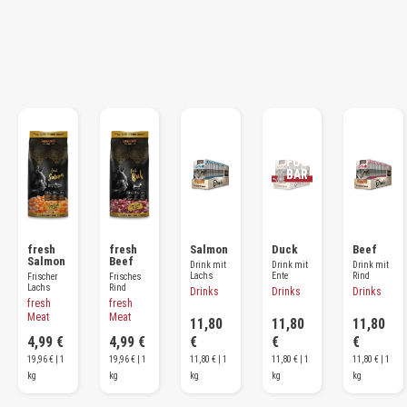
ALL
ES
AUF
GEF
UTT
ERT!
BAL
D
WIE
DER
VER
FÜG
BAR
fresh
fresh
Salmon
Duck
Beef
Salmon
Beef
Drink mit
Drink mit
Drink mit
Lachs
Ente
Rind
Frischer
Frisches
Lachs
Rind
Drinks
Drinks
Drinks
fresh
fresh
Meat
Meat
11,80
11,80
11,80
4,99 €
4,99 €
€
€
€
19,96 € | 1
19,96 € | 1
11,80 € | 1
11,80 € | 1
11,80 € | 1
kg
kg
kg
kg
kg