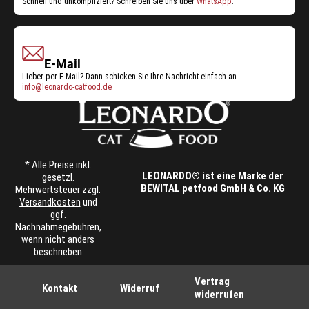
Schnell und unkompliziert? Schreiben Sie uns über
WhatsApp
.
E-Mail
Lieber per E-Mail? Dann schicken Sie Ihre Nachricht einfach an
info@leonardo-catfood.de
* Alle Preise inkl.
LEONARDO® ist eine Marke der
gesetzl.
BEWITAL petfood GmbH & Co. KG
Mehrwertsteuer zzgl.
Versandkosten
und
ggf.
Nachnahmegebühren,
wenn nicht anders
beschrieben
Vertrag
Kontakt
Widerruf
widerrufen