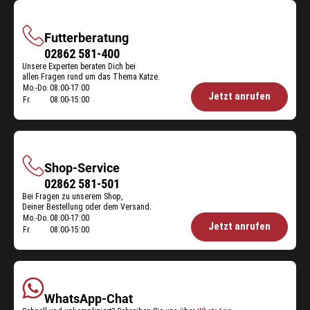
Futterberatung
Futterberatung
02862 581-400
Unsere Experten beraten Dich bei
allen Fragen rund um das Thema Katze.
Mo.-Do.
08:00-17:00
Öffnungszeiten
Jetzt anrufen
Fr.
08:00-15:00
Futterberatung:
Shop-Service
Shop-
02862 581-501
Bei Fragen zu unserem Shop,
Service
Deiner Bestellung oder dem Versand.
Mo.-Do.
08:00-17:00
Öffnungszeiten
Jetzt anrufen
Fr.
08:00-15:00
Shop-
Service:
WhatsApp-Chat