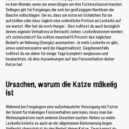
es kein Wunder, wenn sie einen Bogen um ihre Futterschüssel machen.
Selbiges gilt für Freigänger, die sich bei großzügigen Nachbarn die
Bäuche vollschlagen. Sei es, dass sie extra ein Schälchen für sie
aufstellen oder dass täglich eine ordentliche Portion an Leckerlis auf
sie wartet. Wer hat da noch Hunger… Dies solltest du auch bezüglich
deines eigenen Verhaltens in Betracht ziehen. Leckerlirationen werden
oft unterschätzt! Sie sollten maximal10 Prozent des täglichen
Bedarfs an Nahrung (Energie) ausmachen. Je mehr Leckerlis es gibt,
umso uninteressante wird die Hauptmahlzeit. Gegebenenfalls
solltest du sie daher für einige Tage komplett weglassen und
beobachten, ob dies Auswirkungen auf das Fressverhalten deiner
Katze hat.
Ursachen, warum die Katze mäkelig
ist
Während bei Freigängern eine außerhäusliche Versorgung mit Futter
der Grund für mäkeliges Fressverhalten sein kann, muss man bei
Wohnungskatzen nach anderen Ursachen suchen. Neben zu vielen
Leckerlis könnte es auch an der allgemeinen Rationierung liegen.
Vielleicht überschätzt du den Bedarf deiner Katze. Zwar kannst du