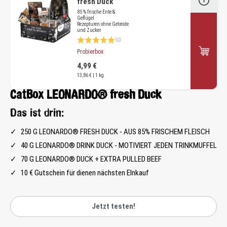
fresh Duck
85 % frische Ente &
Geflügel
Rezepturen ohne Getreide
und Zucker
Durchschnittliche Bewertung 5 von 5 Sternen
5,0
Probierbox
4,99 €
13,86 € | 1 kg
CatBox LEONARDO® fresh Duck
Das ist drin:
250 G LEONARDO® FRESH DUCK - AUS 85% FRISCHEM FLEISCH
40 G LEONARDO® DRINK DUCK - MOTIVIERT JEDEN TRINKMUFFEL
70 G LEONARDO® DUCK + EXTRA PULLED BEEF
10 € Gutschein für dienen nächsten EInkauf
Jetzt testen!