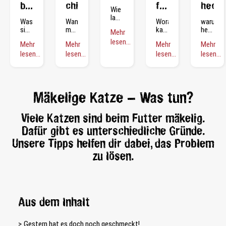
bei
chippen
frisst
heche
Wie
lange
Katzen
nicht
Was
Wann
Woran
warum
sollte
sind
muss
kann
hecheln
Mehr
es
Giardien?
die
das
katzen?
Kittenfutter
lesen...
Mehr
Mehr
Mehr
Mehr
Katze
liegen?
geben?
lesen...
gechippt
lesen...
lesen...
lesen...
werden?
Mäkelige Katze – Was tun?
Viele Katzen sind beim Futter mäkelig.
Dafür gibt es unterschiedliche Gründe.
Unsere Tipps helfen dir dabei, das Problem
zu lösen.
Aus dem Inhalt
Gestern hat es doch noch geschmeckt!