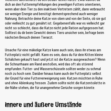
dich an den Futterempfehlungen des jeweiligen Futters orientieren,
wenn aber dein Tier zu den inaktiven Vertretern zählt, dann verbraucht
sie weniger Energie und benötigt dementsprechend auch weniger
Nahrung. Betrachte deine Katze von oben und von der Seite, ob sie gut
oder vielleicht zu gut genährt ist. Gegebenenfalls war es vielleicht gar
nicht so schlecht, dass die Katze nicht jede Ration aufgegessen hat.
Solltest du dir beim Gewicht deines Tiers unsicher sein, befrage beim
nächsten Besuch deinen Tierarzt.
Ursache für eine mäkelige Katze kann auch sein, dass ihr etwas am
Futterplatz nicht gefällt. Kann es sein, dass du für dein Kitten kleine
Schälchen gekauft hast und jetzt ist die Katze ausgewachsen? Wenn
die Schnurrhaare am Rand anstoßen, wird das oft als störend
empfunden. Futter- und Wasserschüsseln sollten weder zu schmal
noch zu hoch sein. Darüber hinaus kann auch der Futterplatz selbst
der Grund für eine Futterverweigerung sein. Katzen möchten in Ruhe
und ohne Ablenkung fressen. Zudem sollte nicht die Katzentoilette in
der Nähe stehen, die für unangenehme Gerüche sorgen könnte.
Innere und äußere Umstände