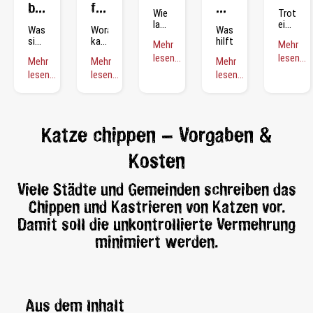
bei
frisst
markiert
Wie
Trotzd
lange
eine
Katzen
nicht
in
Was
Woran
Was
sollte
Katze
sind
kann
hilft?
der
Mehr
Mehr
es
halten?
Giardien?
das
Kittenfutter
lesen...
lesen...
Wohnung
Mehr
Mehr
Mehr
liegen?
geben?
sche
lesen...
lesen...
lesen...
Katze chippen – Vorgaben &
Kosten
Viele Städte und Gemeinden schreiben das
Chippen und Kastrieren von Katzen vor.
Damit soll die unkontrollierte Vermehrung
minimiert werden.
Aus dem Inhalt