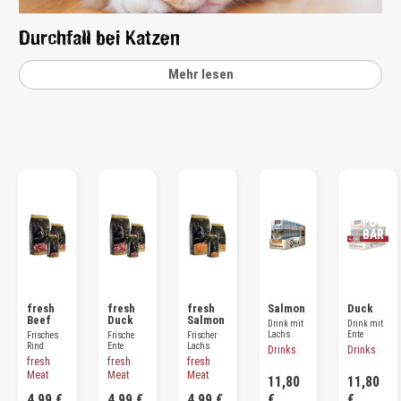
Durchfall bei Katzen
Mehr lesen
ALL
ES
AUF
GEF
UTT
ERT!
BAL
D
WIE
DER
VER
FÜG
BAR
fresh
fresh
fresh
Salmon
Duck
Beef
Duck
Salmon
Drink mit
Drink mit
Lachs
Ente
Frisches
Frische
Frischer
Rind
Ente
Lachs
Drinks
Drinks
fresh
fresh
fresh
Meat
Meat
Meat
11,80
11,80
4,99 €
4,99 €
4,99 €
€
€