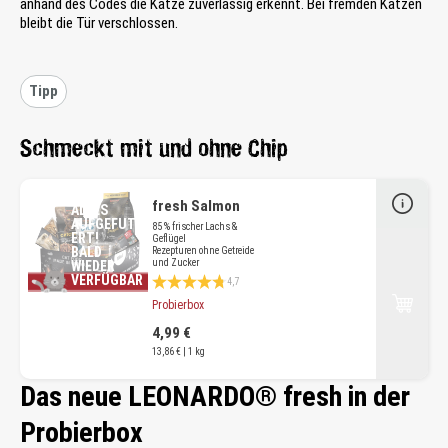
anhand des Codes die Katze zuverlässig erkennt. Bei fremden Katzen
bleibt die Tür verschlossen.
Tipp
Schmeckt mit und ohne Chip
fresh Salmon
ALLES
AUFGEFUTT
85 % frischer Lachs &
ERT!
Geflügel
BALD
Rezepturen ohne Getreide
und Zucker
WIEDER
Durchschnittliche Bewertung 4.7 von 5 Sternen
VERFÜGBAR
4,7
Probierbox
4,99 €
13,86 € | 1 kg
Das neue LEONARDO® fresh in der
Probierbox