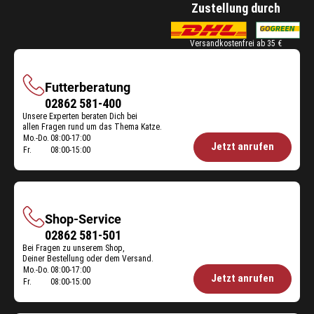
Zustellung durch
Versandkostenfrei ab 35 €
Futterberatung
Futterberatung
02862 581-400
Unsere Experten beraten Dich bei
allen Fragen rund um das Thema Katze.
Mo.-Do.
08:00-17:00
Öffnungszeiten
Jetzt anrufen
Fr.
08:00-15:00
Futterberatung:
Shop-Service
Shop-
02862 581-501
Bei Fragen zu unserem Shop,
Service
Deiner Bestellung oder dem Versand.
Mo.-Do.
08:00-17:00
Öffnungszeiten
Jetzt anrufen
Fr.
08:00-15:00
Shop-
Service: