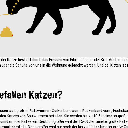
ei der Katze besteht durch das Fressen von Erbrochenem oder Kot. Auch rohes 
 über die Schuhe von uns in die Wohnung gebracht werden. Und bei Kitten ist n
fallen Katzen?
assen sich grob in Plattwürmer (Gurkenbandwurm, Katzenbandwurm, Fuchsb
den Katzen von Spulwürmern befallen. Sie werden bis zu 10 Zentimeter groß u
Dünndarm der Katze ein. Deutlich größer wird der 15-60 Zentimeter große Ka
urmart darstellt. Noch größer wird nur noch der bis zu 80 Zentimeter große