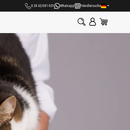
0 28 62/581-501
Whatsapp
Händlersuche